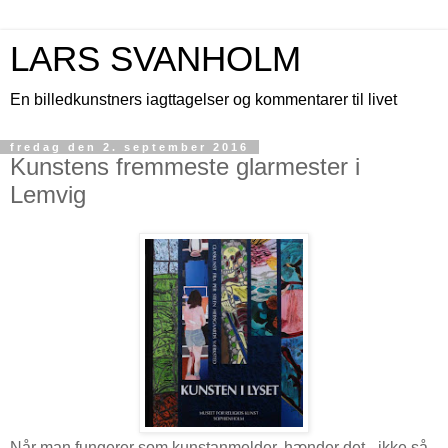
LARS SVANHOLM
En billedkunstners iagttagelser og kommentarer til livet
fredag den 2. september 2016
Kunstens fremmeste glarmester i
Lemvig
Når man fungerer som kunstanmelder, hænder det - ikke så